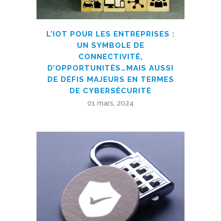
L’IOT POUR LES ENTREPRISES :
UN SYMBOLE DE
CONNECTIVITÉ,
D’OPPORTUNITÉS…MAIS AUSSI
DE DÉFIS MAJEURS EN TERMES
DE CYBERSÉCURITÉ
01 mars, 2024