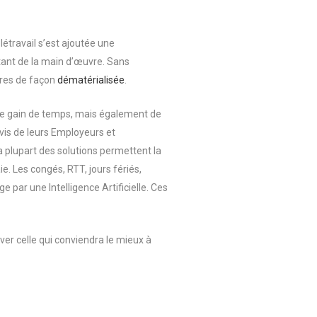
élétravail s’est ajoutée une
tant de la main d’œuvre. Sans
ures de façon
dématérialisée
.
de gain de temps, mais également de
-vis de leurs Employeurs et
La plupart des solutions permettent la
e. Les congés, RTT, jours fériés,
 par une Intelligence Artificielle. Ces
er celle qui conviendra le mieux à