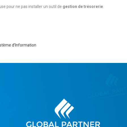
se pour ne pas installer un outil de
gestion de trésorerie
.
ystème d’Information