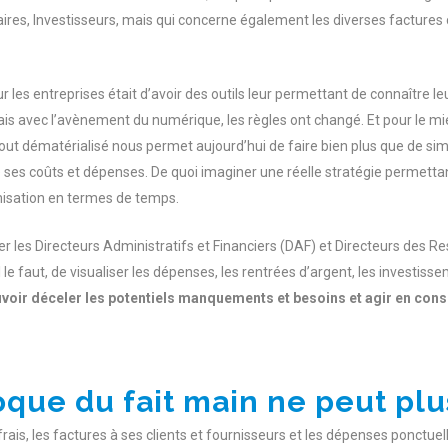
ires, Investisseurs, mais qui concerne également les diverses factures 
les entreprises était d’avoir des outils leur permettant de connaître l
Mais avec l’avènement du numérique, les règles ont changé. Et pour le 
tout dématérialisé nous permet aujourd’hui de faire bien plus que de sim
e ses coûts et dépenses. De quoi imaginer une réelle stratégie permettant
isation en termes de temps.
ier les Directeurs Administratifs et Financiers (DAF) et Directeurs des 
 le faut, de visualiser les dépenses, les rentrées d’argent, les investisse
voir déceler les potentiels manquements et besoins et agir en cons
oque du fait main ne peut plu
frais, les factures à ses clients et fournisseurs et les dépenses ponctuell