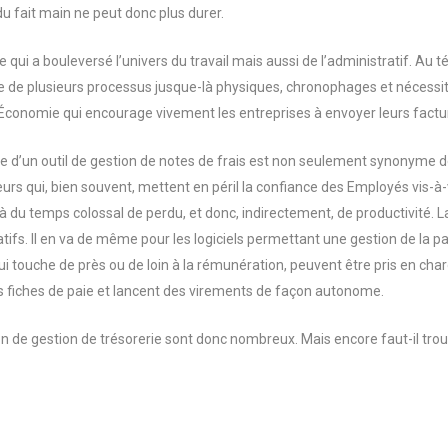
u fait main ne peut donc plus durer.
e qui a bouleversé l’univers du travail mais aussi de l’administratif. Au t
e de plusieurs processus jusque-là physiques, chronophages et nécessi
’Économie qui encourage vivement les entreprises à envoyer leurs fact
e d’un outil de gestion de notes de frais est non seulement synonyme 
reurs qui, bien souvent, mettent en péril la confiance des Employés vis-à
 là du temps colossal de perdu, et donc, indirectement, de productivité. 
ifs. Il en va de même pour les logiciels permettant une gestion de la pai
 touche de près ou de loin à la rémunération, peuvent être pris en charge
 fiches de paie et lancent des virements de façon autonome.
n de gestion de trésorerie sont donc nombreux. Mais encore faut-il trouv