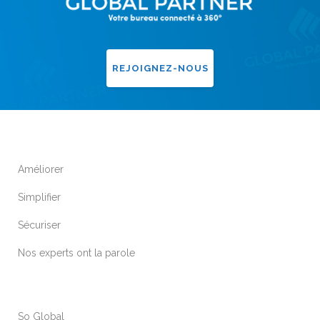
REJOIGNEZ-NOUS
Améliorer
Simplifier
Sécuriser
Nos experts ont la parole
So Global