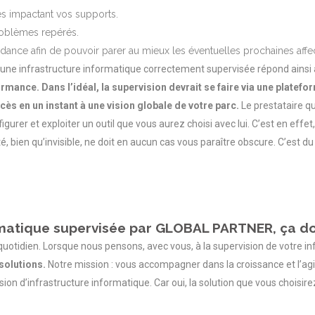
es impactant vos supports.
problèmes repérés.
ndance afin de pouvoir parer au mieux les éventuelles prochaines affe
ne infrastructure informatique correctement supervisée répond ainsi à
formance. Dans l’idéal, la supervision devrait se faire via une platefo
cès en un instant à une vision globale de votre parc.
Le prestataire qu
figurer et exploiter un outil que vous aurez choisi avec lui. C’est en effe
ité, bien qu’invisible, ne doit en aucun cas vous paraître obscure. C’est
rmatique supervisée par GLOBAL PARTNER, ça do
e quotidien. Lorsque nous pensons, avec vous, à la supervision de votre i
 solutions.
Notre mission : vous accompagner dans la croissance et l’agili
sion d’infrastructure informatique. Car oui, la solution que vous choisire