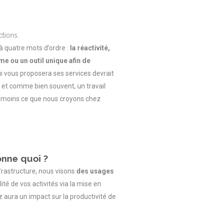
ctions.
 quatre mots d’ordre :
la réactivité,
rme ou un outil unique afin de
i vous proposera ses services devrait
t, et comme bien souvent, un travail
 du moins ce que nous croyons chez
nne quoi ?
nfrastructure, nous visons
des usages
té de vos activités via la mise en
z aura un impact sur la productivité de