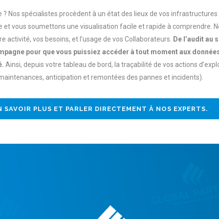
 Nos spécialistes procèdent à un état des lieux de vos infrastructure
 et vous soumettons une visualisation facile et rapide à comprendre. 
e activité, vos besoins, et l’usage de vos Collaborateurs.
De l’audit au s
pagne pour que vous puissiez accéder à tout moment aux données 
é.
Ainsi, depuis votre tableau de bord, la traçabilité de vos actions d’expl
es maintenances, anticipation et remontées des pannes et incidents).
SAVOIR PLUS ET PARLER DIRECTEMENT À NOS EXPERTS.