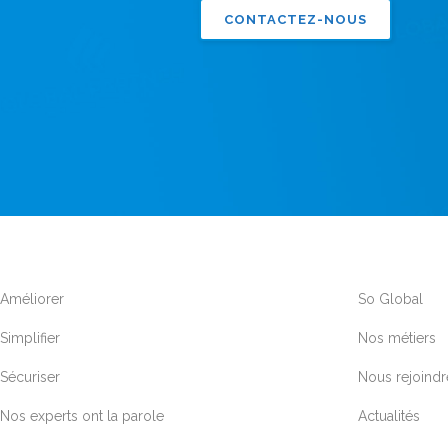
CONTACTEZ-NOUS
Améliorer
So Global
Simplifier
Nos métiers
Sécuriser
Nous rejoindr
Nos experts ont la parole
Actualités