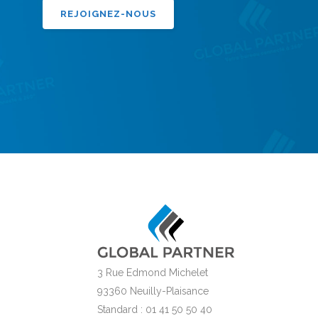
REJOIGNEZ-NOUS
3 Rue Edmond Michelet
93360 Neuilly-Plaisance
Standard : 01 41 50 50 40