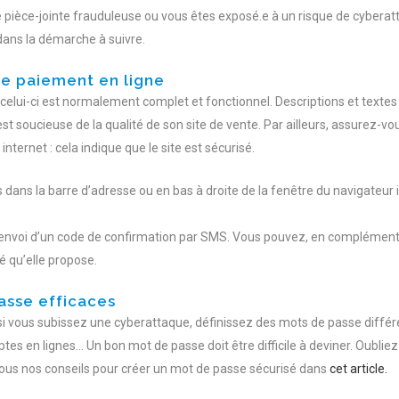
 pièce-jointe frauduleuse ou vous êtes exposé.e à un risque de cybera
dans la démarche à suivre.
de paiement en ligne
l, celui-ci est normalement complet et fonctionnel. Descriptions et texte
t soucieuse de la qualité de son site de vente. Par ailleurs, assurez-vo
nternet : cela indique que le site est sécurisé.
dans la barre d’adresse ou en bas à droite de la fenêtre du navigateur i
 l’envoi d’un code de confirmation par SMS. Vous pouvez, en complémen
é qu’elle propose.
asse efficaces
s si vous subissez une cyberattaque, définissez des mots de passe diff
es en lignes… Un bon mot de passe doit être difficile à deviner. Oubliez
tous nos conseils pour créer un mot de passe sécurisé dans
cet article.