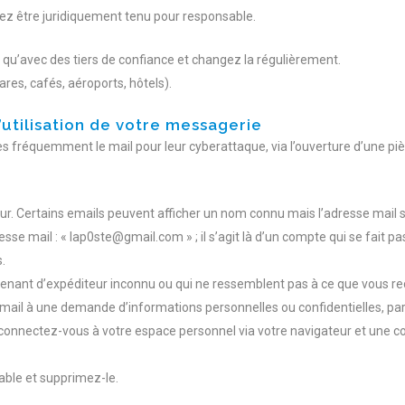
ez être juridiquement tenu pour responsable.
 qu’avec des tiers de confiance et changez la régulièrement.
res, cafés, aéroports, hôtels).
’utilisation de votre messagerie
ès fréquemment le mail pour leur cyberattaque, via l’ouverture d’une pièc
teur. Certains emails peuvent afficher un nom connu mais l’adresse mail
esse mail : « lap0ste@gmail.com » ; il s’agit là d’un compte qui se fait 
.
ovenant d’expéditeur inconnu ou qui ne ressemblent pas à ce que vous r
 mail à une demande d’informations personnelles ou confidentielles, part
e, connectez-vous à votre espace personnel via votre navigateur et une con
able et supprimez-le.