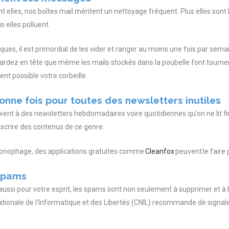
nt elles, nos boîtes mail méritent un nettoyage fréquent. Plus elles sont 
s elles polluent.
ques, il est primordial de les vider et ranger au moins une fois par semain
t gardez en tête que même les mails stockés dans la poubelle font tourne
nt possible votre corbeille.
nne fois pour toutes des newsletters inutiles
vent à des newsletters hebdomadaires voire quotidiennes qu’on ne lit 
scrire des contenus de ce genre.
hronophage, des applications gratuites comme
Cleanfox
peuvent le faire 
 spams
 aussi pour votre esprit, les spams sont non seulement à supprimer et à b
tionale de l’Informatique et des Libertés (CNIL) recommande de signaler 