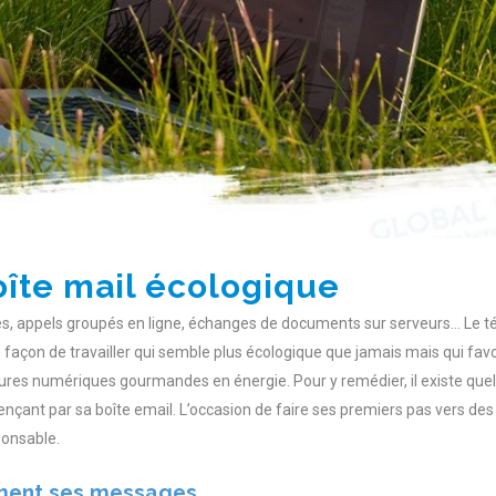
oîte mail écologique
s, appels groupés en ligne, échanges de documents sur serveurs… Le tél
façon de travailler qui semble plus écologique que jamais mais qui favor
tures numériques gourmandes en énergie. Pour y remédier, il existe quel
ant par sa boîte email. L’occasion de faire ses premiers pas vers des
ponsable.
ement ses messages