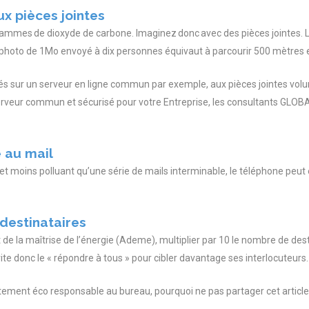
aux pièces jointes
ammes de dioxyde de carbone. Imaginez donc avec des pièces jointes. L’
hoto de 1Mo envoyé à dix personnes équivaut à parcourir 500 mètres en
gés sur un serveur en ligne commun par exemple, aux pièces jointes vol
erveur commun et sécurisé pour votre Entreprise, les consultants GLOB
e au mail
r et moins polluant qu’une série de mails interminable, le téléphone peut ê
 destinataires
de la maîtrise de l’énergie (Ademe), multiplier par 10 le nombre de destin
e donc le « répondre à tous » pour cibler davantage ses interlocuteurs.
rtement éco responsable au bureau, pourquoi ne pas partager cet article