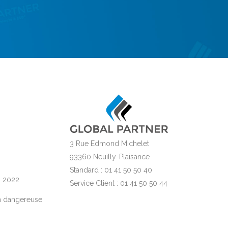
3 Rue Edmond Michelet
93360 Neuilly-Plaisance
Standard : 01 41 50 50 40
s 2022
Service Client : 01 41 50 50 44
n dangereuse