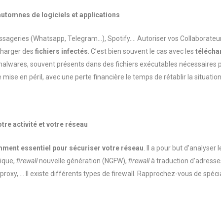
utomnes de logiciels et applications
ssageries (
Whatsapp
,
Telegram
…), Spotify…. Autoriser vos Collaborateurs
 charger des
fichiers infectés
.
C’est bien souvent le cas avec les
télécha
alwares
, souvent présents dans des fichiers exécutables nécessaires pour
re mise en péril, avec une perte
financière le temps de rétablir la situation
tre activité et votre réseau
mment essentiel pour sécuriser votre réseau
. Il a pour but d’analyser 
sique,
firewall
nouvelle génération (NGFW),
firewall
à traduction d’adresse
 proxy, … Il existe différents types de firewall. Rapprochez-vous de spécia