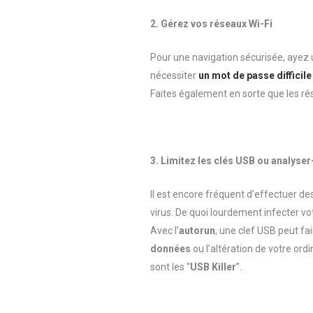
2. Gérez vos réseaux Wi-Fi
Pour une navigation sécurisée, ayez u
nécessiter
un mot de passe difficile
Faites également en sorte que les ré
3. Limitez les clés USB ou analys
Il est encore fréquent d’effectuer de
virus. De quoi lourdement infecter vo
Avec l’
autorun
, une clef USB peut f
données
ou l’altération de votre or
sont les
“
USB Killer
”.