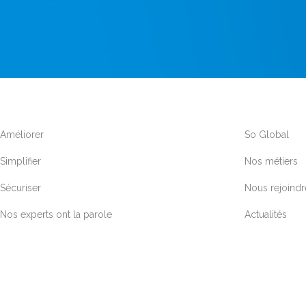
Améliorer
So Global
Simplifier
Nos métiers
Sécuriser
Nous rejoindr
Nos experts ont la parole
Actualités