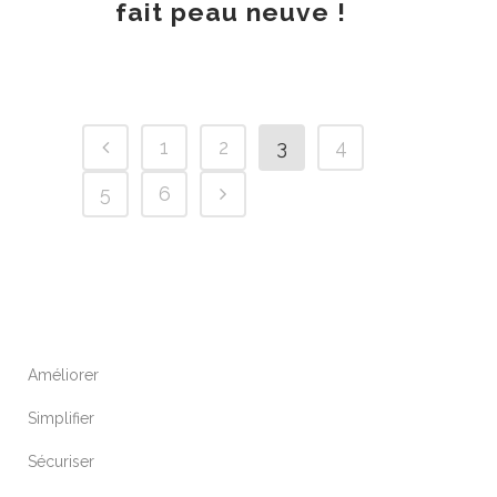
fait peau neuve !
1
2
3
4
5
6
Améliorer
Simplifier
Sécuriser