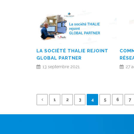
LA SOCIÉTÉ THALIE REJOINT
COMM
GLOBAL PARTNER
RÉSE
13 septembre 2021
27 a
1
2
3
4
5
6
7